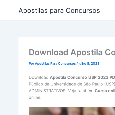
Ir
Apostilas para Concursos
para
o
conteúdo
Download Apostila C
Por
Apostilas Para Concursos
/
julho 8, 2023
Download
Apostila Concurso
USP
2023 P
Público da Universidade de São Paulo (U
ADMINISTRATIVOS
.
Veja também
Curso onl
online.