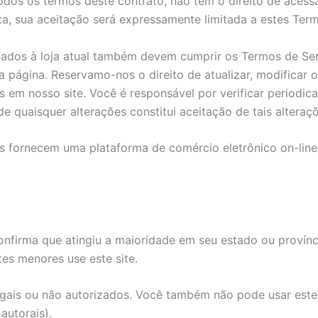
os os termos deste contrato, não tem o direito de acessar
, sua aceitação será expressamente limitada a estes Term
ados à loja atual também devem cumprir os Termos de Serv
página. Reservamo-nos o direito de atualizar, modificar o
s em nosso site. Você é responsável por verificar periodic
e quaisquer alterações constitui aceitação de tais alteraçõ
 nos fornecem uma plataforma de comércio eletrônico on-li
nfirma que atingiu a maioridade em seu estado ou provínc
es menores use este site.
egais ou não autorizados. Você também não pode usar este 
 autorais).