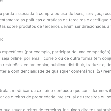
os.
 perda associada à compra ou uso de bens, serviços, recu
entamente as políticas e práticas de terceiros e certifique
s sobre produtos de terceiros devem ser direcionadas a t
ER
 específicos (por exemplo, participar de uma competição) 
, seja online, por email, correio ou de outra forma (em con
trições, editar, copiar, publicar, distribuir, traduzir e, 
manter a confidencialidade de quaisquer comentários; (2) re
lar, modificar ou excluir o conteúdo que consideramos ilí
ar os direitos de propriedade intelectual de terceiros ou 
uaisquer direitos de terceiros, incluindo direitos autorai